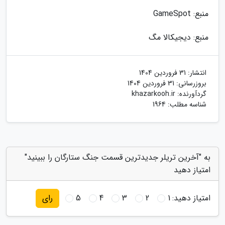
منبع: GameSpot
منبع: دیجیکالا مگ
انتشار:
31 فروردین 1404
بروزرسانی:
31 فروردین 1404
گردآورنده:
khazarkooh.ir
شناسه مطلب: 1964
به "آخرین تریلر جدیدترین قسمت جنگ ستارگان را ببینید"
امتیاز دهید
امتیاز دهید:
1
2
3
4
5
رای