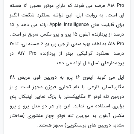
A18 Pro عرضه می شوند که دارای موتور عصبی 16 هسته
ای است. به روایت اپل، این تراشه عملکرد شگفت انگیز
برای قابلیت های Apple Intelligence ارائه می دهد و 15
درصد از پردازنده آیفون 15 پرو و پرو مکس سریع تر است.
A18 Pro به لطف بهره مندی از جی پی یو 6 هسته ای، تا 20
درصد عملکرد گرافیکی بهتر از پردازنده A17 Pro در
پرچمدارهای نسل قبل ارائه می دهد.
اپل می گوید آیفون 16 پرو به دوربین فوق عریض 48
مگاپیکسلی تازهی با نام تجاری فیوژن مجهز است و از
دوربین تله فوتو 12 مگاپیکسلی با بزرگ نمایی اپتیکال پنج
برابری استفاده می نماید. این بار هر دو مدل پرو و پرو
مکس آیفون به دوربین تله فوتو چهار منشوری (ساختار
مشابه دوربین های پریسکوپی) مجهز هستند.