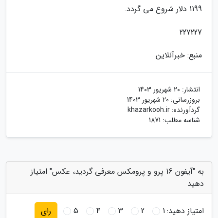
1199 دلار شروع می گردد.
227227
منبع: خبرآنلاین
انتشار:
20 شهریور 1403
بروزرسانی:
20 شهریور 1403
گردآورنده:
khazarkooh.ir
شناسه مطلب: 1871
به "آیفون 16 پرو و پرومکس معرفی گردید، عکس" امتیاز
دهید
امتیاز دهید:
1
2
3
4
5
رای