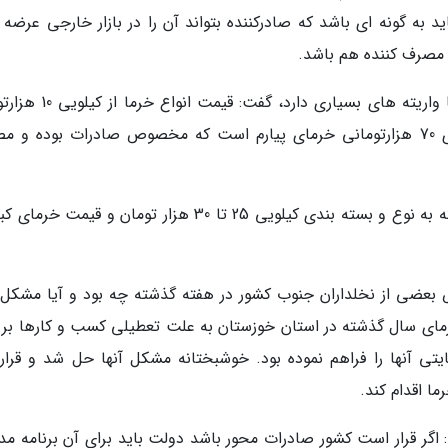
ه گونه ای باشد که صادرکننده بتواند آن را در بازار خارجی عرضه ک
 مصرف کننده هم باشد.
رئیس انجمن ملی خرمای ایران با بیان اینکه خرما واریته های بسیاری دارد
آغاز می گردد و به 70 هزارتومان می رسد. خرمای 70 هزارتومانی خرمای پیارم است که مخصوص صادرات بوده 
وی توضیح داد: قیمت خرمای مضافتی در مبدا بسته به نوع و بسته بندی کیلویی 25 تا 30 هزار تومان و قیم
بعضی از نخلداران جنوب کشور در هفته گذشته چه بود و آیا مشکل آ
؟ گفت: حدود 10 تا 15 هزار تن خرمای سال گذشته در استان خوزستان به علت تعطیلی کسب و کارها ب
تی آنها را فراهم نموده بود. خوشبختانه مشکل آنها حل شد و قرار
ا اقدام کند.
اگر قرار است کشور صادرات محور باشد دولت باید برای آن برنامه مد