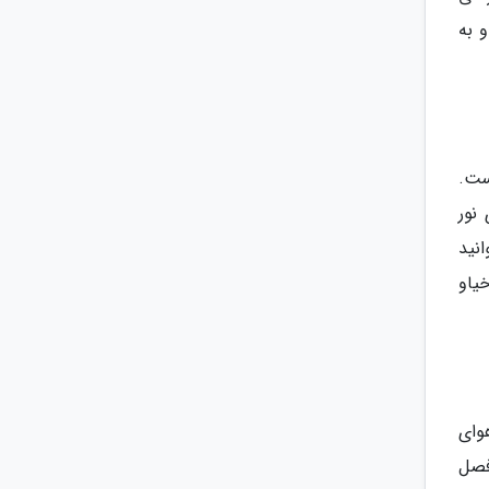
 به
رگرمیی 60 هزار تومان است.
نور
نید
یاو
هوای
فصل