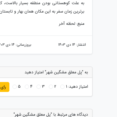
به علت کوهستانی بودن منطقه بسیار بالاست، که
برترین زمان سفر به این مکان همان بهار و تابستا
منبع: لحظه آخر
انتشار:
14 دی 1403
بروزرسانی:
14 دی 1403
به "پل معلق مشگین شهر" امتیاز دهید
امتیاز دهید:
1
2
3
4
5
رای
دیدگاه های مرتبط با "پل معلق مشگین شهر"