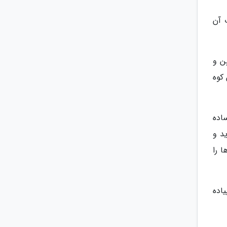
 با ارتفاع 3800 متردر جنوب آن
ین و
کوه
اده
د و
 را
یاده