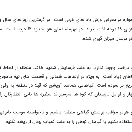
 همواره در معرض وزش باد های غربی است. در گرمترین روز های سال ی
اواسط تیر که به اینجا بیایید می توانید از دمای هوای 18 درجه لذت ببرید. در مهرماه دمای هو
درخت وجود ندارد. به علت فرسایش شدید خاک، منطقه از لحاظ تر
ان زیاد است. به ویژه در ارتفاعات شمالی و قسمت های تپه ماهوری
ع تر نموده است. گیاهانی همانند آویشن که قبلا در منطقه به وفور پ
ار و اوایل تابستان که کوه ها سرسبز ند منظره ها نابی انتظارتان را
و هویر مراقب پوشش گیاهی منطقه باشیم و ناخواسته موجب نابودی
تفاده نکنیم یا گیاهان کوهی را به علت کمیاب بودن از ریشه نکنیم.