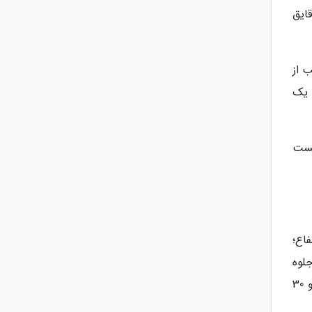
ایق
ب از
 یک
مست
اع؛
جلوه
گری می نماید و روبه رو دماوند سرفراز را پیش چشم خود دارید. فاصله مستقیم دماوند تا این دو ارتفاع به ترتیب 20 و 30