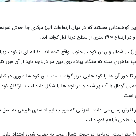
ین کوهستانی هستند که در میان ارتفاعات البرز مرکزی جا خوش نموده ا
ر) در شمال و زرین کوه در جنوب واقع شده اند. دنباله ای از کوه دوبرا
 تپه ماهوری ست که هنگام پیاده روی بین دو دریاچه باید از آن عبور کنی
ر تا دور آن ها را کوه هایی دربر گرفته است. این کوه ها طوری در کنا
همین گودال با آب پر شده و دریاچه ها را شکل داده است. ارتفاع کوه 
 از لغزش زمین می دانند. لغزشی که موجب ایجاد سدی طبیعی به عمق 
بیشترین درازای دریاچه تار 1 کیلومتر و پهنای آن 400 متر است. دریاچه در جهت شمالِ غرب به جنوبِ شرق امتداد دار