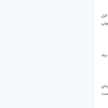
قزل
ولی
برف
مای
هست