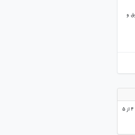
ق و
4
از 5