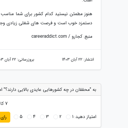
است.
هنوز مطمئن نیستید کدام کشور برای شما مناسب 
دستمزد خوب است و فرصت های شغلی زیادی وجود
منبع: کجارو / careeraddict.com
انتشار:
22 آبان 1403
بروزرسانی:
22 آبان 1403
به "محققان در چه کشورهایی عایدی بالایی دارند؟" ام
7
کار
امتیاز دهید:
1
2
3
4
5
رای