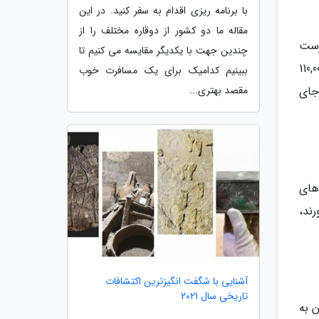
با برنامه ریزی اقدام به سفر کنید. در این
مقاله ما دو کشور از دوقاره مختلف را از
رست
چندین جهت با یکدیگر مقایسه می کنیم تا
 میانه دستمزدی حدود 75,000 دلار در سال دریافت می نمایند. این دستمزد می تواند تا 110,000
ببینیم کدامیک برای یک مسافرت خوب
جای
مقصد بهتری...
های
 دست می آورند،
آشنایی با شگفت انگیزترین اکتشافات
تاریخی سال 2021
 به