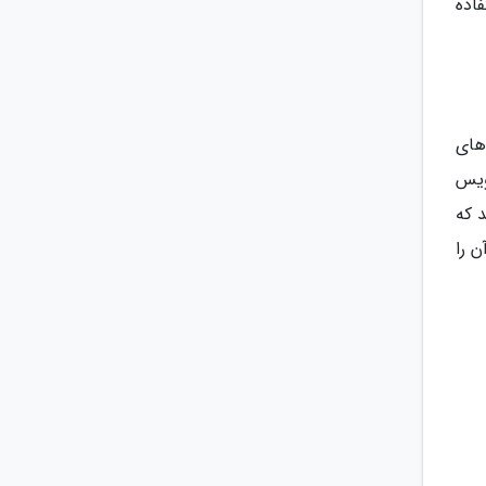
فاده
های
ویس
 که
 را