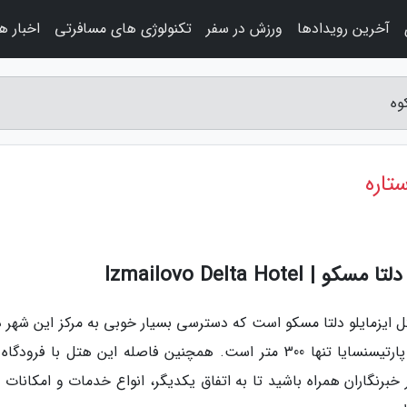
آخرین رویدادها
ورزش در سفر
تکنولوژی های مسافرتی
اخبار ه
Izmailovo Delta H
ر مسکو، هتل ایزمایلو دلتا مسکو است که دسترسی بسیار خوبی به مرکز این شهر د
به طور مثال دسترسی این هتل به ایشتگاه مترو پارتیسنسایا تنها 300 متر است. همچنین فاصله این هتل با فرو
 خبرنگاران همراه باشید تا به اتفاق یکدیگر، انواع خدمات و امکانات