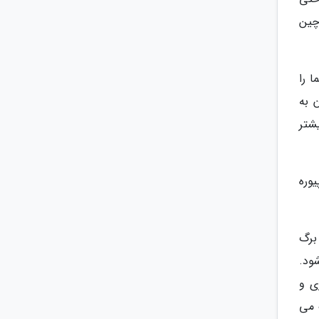
چین
 را
 به
شتر
وره
برگ
ود.
ی و
 می