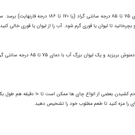
آب را به مقدار ای در کتری حرارت دهید که به دمای 75 تا 85 درجه سانتی گراد (یا 170 تا 186 درجه فار
 بچرخانید تا لیوان یا قوری گرم شود. آب را از لیوان یا قوری خالی کنید.
برگ های چای سفید را در قوری یا لیوان مخصوص دمنوش بریزید و یک لیوان بزرگ آب با دمای 75 
چای سفید باید یک تا 5 دقیقه دم بکشد، هر چند دم کشیدن بعضی از انواع چای ها ممکن است تا 0