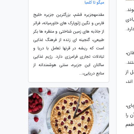
میگو تا کلمبا
ند.
مقدمهجزیره قشم، بزرگترین جزیره خلیج
ادی
فارس و نگین ژئوپارک های خاورمیانه، فراتر
رد.
از جاذبه های زمین شناختی و منظره ها بکر
طبیعی، گنجینه ای زنده از فرهنگ غذایی
است که ریشه در قرنها تعامل با دریا و
ان،
تبادلات تجاری فرامرزی دارد. رژیم غذایی
ند.
ساکنان این جزیره، سنتی هوشمندانه از
 از
منابع دریایی،...
ند،
ای،
 را
طعم