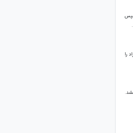
نهایت) برسد. سپس
تا 85 درجه سانتی گراد را
1 دقیقه هم طول بکشد.