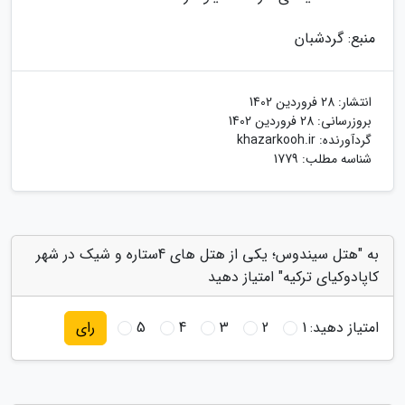
منبع: گردشبان
انتشار:
28 فروردین 1402
بروزرسانی:
28 فروردین 1402
گردآورنده:
khazarkooh.ir
شناسه مطلب: 1779
به "هتل سیندوس؛ یکی از هتل های 4ستاره و شیک در شهر
کاپادوکیای ترکیه" امتیاز دهید
امتیاز دهید:
1
2
3
4
5
رای