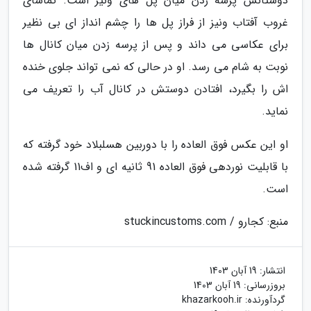
دوستانش پرسه زدن میان پل های ونیز است. تماشای
غروب آفتاب ونیز از فراز پل ها را چشم انداز ای بی نظیر
برای عکاسی می داند و پس از پرسه زدن میان کانال ها
نوبت به شام می رسد. او در حالی که نمی تواند جلوی خنده
اش را بگیرد، افتادن دوستش در کانال آب را تعریف می
نماید.
او این عکس فوق العاده را با دوربین هسلبلاد خود گرفته که
با قابلیت نوردهی فوق العاده 91 ثانیه ای و اف11 گرفته شده
است.
منبع: کجارو / stuckincustoms.com
انتشار:
19 آبان 1403
بروزرسانی:
19 آبان 1403
گردآورنده:
khazarkooh.ir