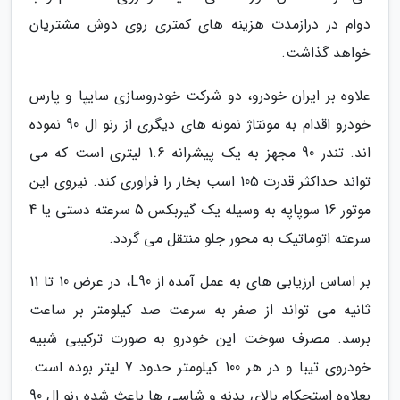
دوام در درازمدت هزینه های کمتری روی دوش مشتریان
خواهد گذاشت.
علاوه بر ایران خودرو، دو شرکت خودروسازی سایپا و پارس
خودرو اقدام به مونتاژ نمونه های دیگری از رنو ال 90 نموده
اند. تندر 90 مجهز به یک پیشرانه 1.6 لیتری است که می
تواند حداکثر قدرت 105 اسب بخار را فراوری کند. نیروی این
موتور 16 سوپاپه به وسیله یک گیربکس 5 سرعته دستی یا 4
سرعته اتوماتیک به محور جلو منتقل می گردد.
بر اساس ارزیابی های به عمل آمده از L90، در عرض 10 تا 11
ثانیه می تواند از صفر به سرعت صد کیلومتر بر ساعت
برسد. مصرف سوخت این خودرو به صورت ترکیبی شبیه
خودروی تیبا و در هر 100 کیلومتر حدود 7 لیتر بوده است.
بعلاوه استحکام بالای بدنه و شاسی ها باعث شده رنو ال 90