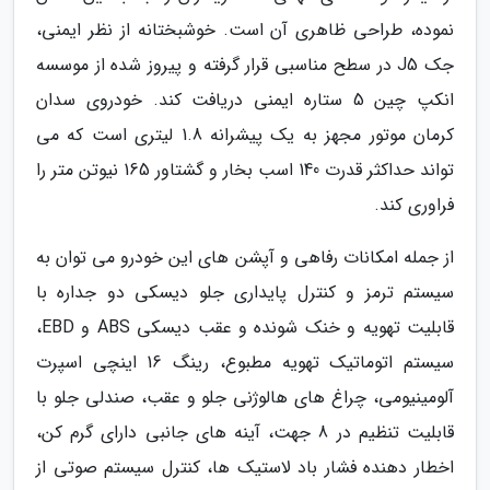
نموده، طراحی ظاهری آن است. خوشبختانه از نظر ایمنی،
جک J5 در سطح مناسبی قرار گرفته و پیروز شده از موسسه
انکپ چین 5 ستاره ایمنی دریافت کند. خودروی سدان
کرمان موتور مجهز به یک پیشرانه 1.8 لیتری است که می
تواند حداکثر قدرت 140 اسب بخار و گشتاور 165 نیوتن متر را
فراوری کند.
از جمله امکانات رفاهی و آپشن های این خودرو می توان به
سیستم ترمز و کنترل پایداری جلو دیسکی دو جداره با
قابلیت تهویه و خنک شونده و عقب دیسکی ABS و EBD،
سیستم اتوماتیک تهویه مطبوع، رینگ 16 اینچی اسپرت
آلومینیومی، چراغ های هالوژنی جلو و عقب، صندلی جلو با
قابلیت تنظیم در 8 جهت، آینه های جانبی دارای گرم کن،
اخطار دهنده فشار باد لاستیک ها، کنترل سیستم صوتی از