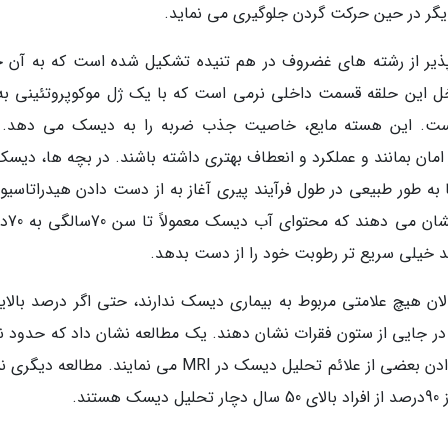
یگر در حین حرکت گردن جلوگیری می نماید.
ذیر از رشته های غضروف در هم تنیده تشکیل شده است که به آن ح
an) گفته می گردد. داخل این حلقه قسمت داخلی نرمی است که با یک ژل موکوپروتئینی به
nucleus pulposus) پر شده است. این هسته مایع، خاصیت جذب ضربه را به دیسک می دهد.
مان بمانند و عملکرد و انعطاف بهتری داشته باشند. در بچه ها، دیسک
ها به طور طبیعی در طول فرآیند پیری آغاز به از دست دادن هیدراتاسیو
رطوبت و آب خود می نماین
د خیلی سریع تر رطوبت خود را از دست بدهد.
ان هیچ علامتی مربوط به بیماری دیسک ندارند، حتی اگر درصد بالایی
ین بزرگسالان علائم تحلیل رفتن دیسک را در MRI در جایی از ستون فقرات نشان دهند. یک مطالعه نشان داد که حدو
از افراد در اوایل دهه 20 زندگی خود آغاز به نشان دادن بعضی از علائم تحلیل دیسک در MRI می نمایند. مط