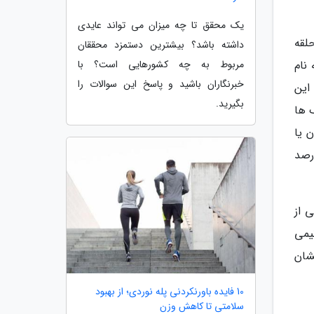
یک محقق تا چه میزان می تواند عایدی
لقه
داشته باشد؟ بیشترین دستمزد محققان
مربوط به چه کشورهایی است؟ با
 نام
خبرنگاران باشید و پاسخ این سوالات را
 این
بگیرید.
 ها
ن یا
د. بعضی تخمین ها نشان می دهند که محتوای آب دیسک معمولاً تا سن 70سالگی به 70درصد
 از
د نیمی
العه دیگری نشان
10 فایده باورنکردنی پله نوردی؛ از بهبود
سلامتی تا کاهش وزن