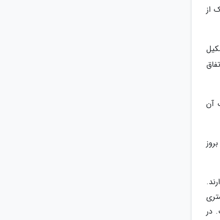
 از
کیل
فاق
 آن
روز
ند.
تری
 در