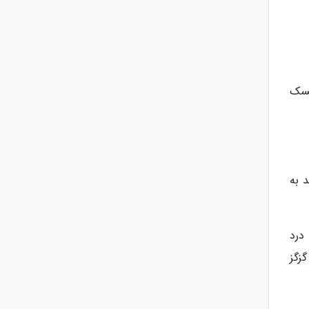
یسک
 به
درد
زگز