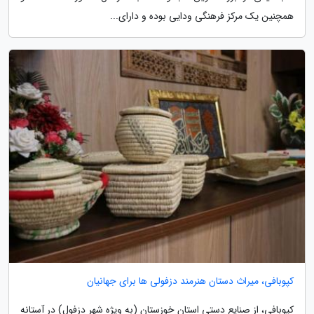
همچنین یک مرکز فرهنگی ودایی بوده و دارای...
کپوبافی، میراث دستان هنرمند دزفولی ها برای جهانیان
کپوبافی، از صنایع دستی استان خوزستان (به ویژه شهر دزفول) در آستانه