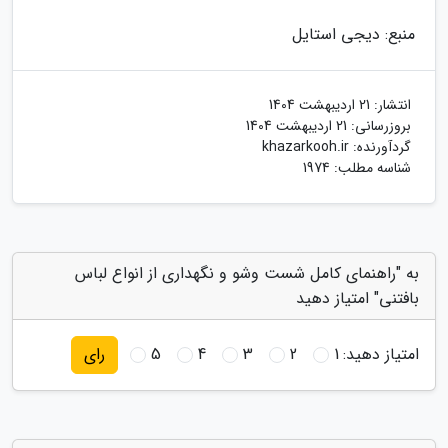
منبع: دیجی استایل
انتشار:
21 اردیبهشت 1404
بروزرسانی:
21 اردیبهشت 1404
گردآورنده:
khazarkooh.ir
شناسه مطلب: 1974
به "راهنمای کامل شست وشو و نگهداری از انواع لباس
بافتنی" امتیاز دهید
امتیاز دهید:
1
2
3
4
5
رای