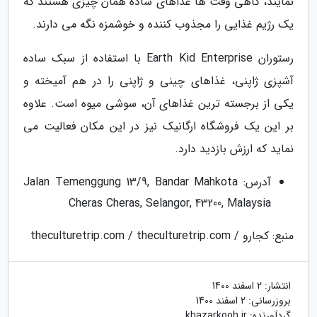
نمایند، گاهی وقت ها غذاهای ساده همان چیزی هستند که
یک رژیم غذایی را مجذوب کننده و خوشمزه نگه می دارند.
رستوران Earth Kid Enterprise با استفاده از سبک ساده
آشپزی ژاپنی، غذاهای چینی و ژاپنی را در هم آمیخته و
یکی از برجسته ترین غذاهای آن، سوشی میوه است. علاوه
بر این یک فروشگاه ارگانیک نیز در این مکان فعالیت می
نماید که ارزش بازدید دارد.
آدرس: Jalan Temenggung 13/9, Bandar Mahkota
Cheras Cheras, Selangor, 43200, Malaysia
منبع: کجارو / theculturetrip.com / theculturetrip.com
انتشار:
2 اسفند 1400
بروزرسانی:
2 اسفند 1400
گردآورنده:
khazarkooh.ir