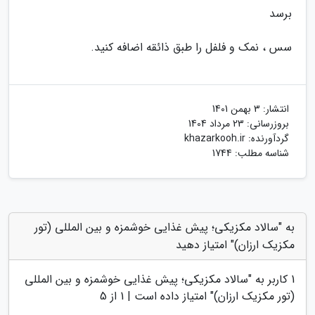
برسد
سس ، نمک و فلفل را طبق ذائقه اضافه کنید.
انتشار:
3 بهمن 1401
بروزرسانی:
23 مرداد 1404
گردآورنده:
khazarkooh.ir
شناسه مطلب: 1744
به "سالاد مکزیکی؛ پیش غذایی خوشمزه و بین المللی (تور
مکزیک ارزان)" امتیاز دهید
1
کاربر به "
سالاد مکزیکی؛ پیش غذایی خوشمزه و بین المللی
(تور مکزیک ارزان)
" امتیاز داده است |
1
از 5