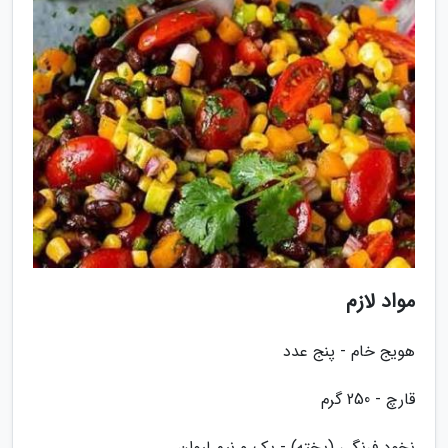
مواد لازم
هویج خام - پنج عدد
قارچ - 250 گرم
نخود فرنگی (پخته) - یک و نیم لیوان